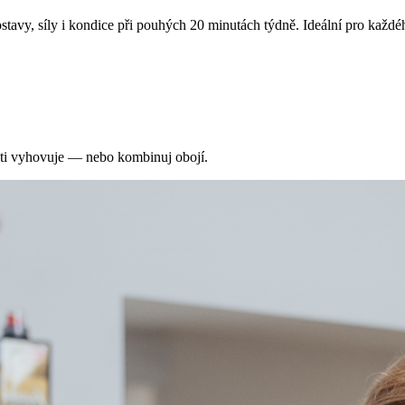
tavy, síly i kondice při pouhých 20 minutách týdně. Ideální pro každé
 ti vyhovuje — nebo kombinuj obojí.