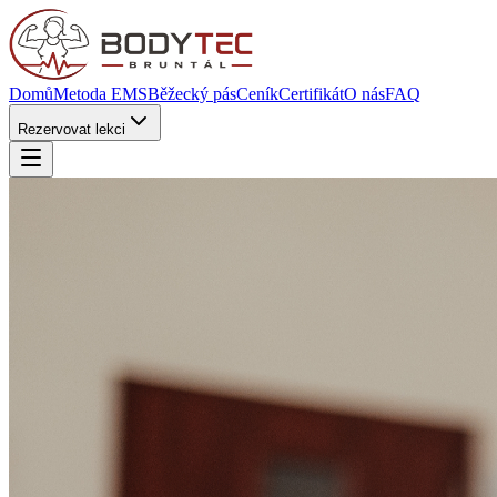
Domů
Metoda EMS
Běžecký pás
Ceník
Certifikát
O nás
FAQ
Rezervovat lekci