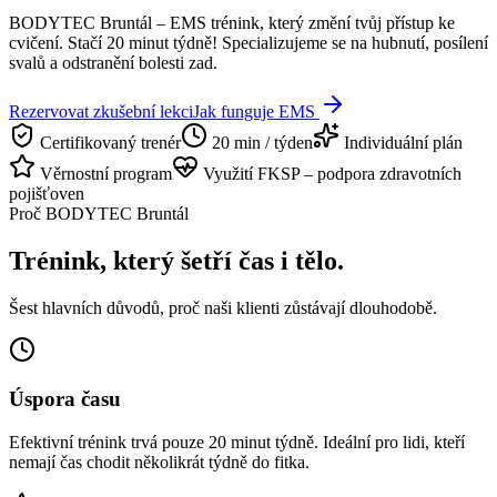
BODYTEC Bruntál – EMS trénink, který změní tvůj přístup ke
cvičení. Stačí 20 minut týdně! Specializujeme se na hubnutí, posílení
svalů a odstranění bolesti zad.
Rezervovat zkušební lekci
Jak funguje EMS
Certifikovaný trenér
20 min / týden
Individuální plán
Věrnostní program
Využití FKSP – podpora zdravotních
pojišťoven
Proč BODYTEC Bruntál
Trénink, který šetří čas i tělo.
Šest hlavních důvodů, proč naši klienti zůstávají dlouhodobě.
Úspora času
Efektivní trénink trvá pouze 20 minut týdně. Ideální pro lidi, kteří
nemají čas chodit několikrát týdně do fitka.