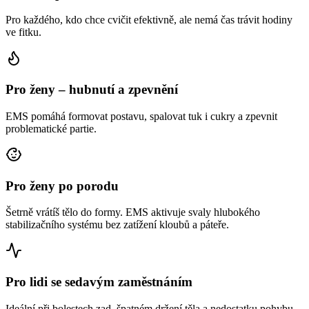
Pro každého, kdo chce cvičit efektivně, ale nemá čas trávit hodiny
ve fitku.
Pro ženy – hubnutí a zpevnění
EMS pomáhá formovat postavu, spalovat tuk i cukry a zpevnit
problematické partie.
Pro ženy po porodu
Šetrně vrátíš tělo do formy. EMS aktivuje svaly hlubokého
stabilizačního systému bez zatížení kloubů a páteře.
Pro lidi se sedavým zaměstnáním
Ideální při bolestech zad, špatném držení těla a nedostatku pohybu.