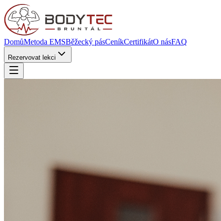
Domů
Metoda EMS
Běžecký pás
Ceník
Certifikát
O nás
FAQ
Rezervovat lekci