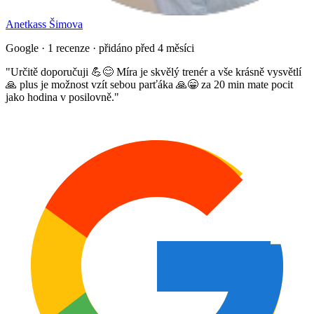
Anetkass Šimova
Google · 1 recenze · přidáno před 4 měsíci
"
Určitě doporučuji 💪😊 Míra je skvělý trenér a vše krásně vysvětlí
🙏 plus je možnost vzít sebou parťáka 🙏😁 za 20 min mate pocit
jako hodina v posilovně.
"